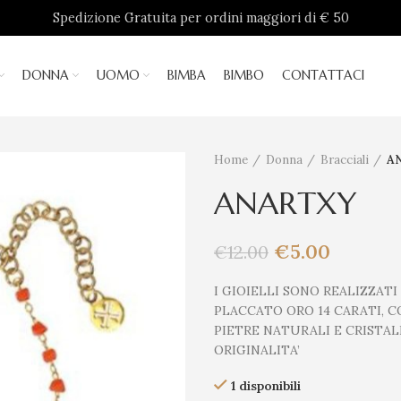
Spedizione Gratuita per ordini maggiori di € 50
DONNA
UOMO
BIMBA
BIMBO
CONTATTACI
Home
Donna
Bracciali
A
ANARTXY
€
5.00
€
12.00
I GIOIELLI SONO REALIZZAT
PLACCATO ORO 14 CARATI, C
PIETRE NATURALI E CRISTALL
ORIGINALITA’
1 disponibili