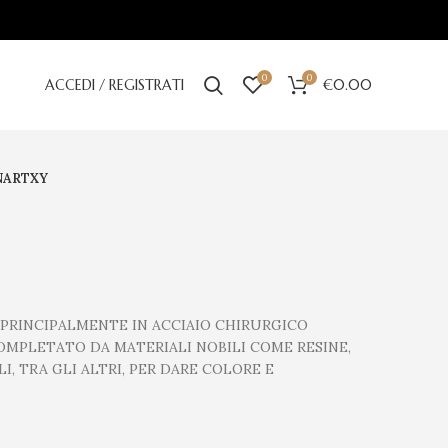
0
0
ACCEDI / REGISTRATI
€
0.00
NARTXY
I PRINCIPALMENTE IN ACCIAIO CHIRURGICO
OMPLETATO DA MATERIALI NOBILI COME RESINE,
I, TRA GLI ALTRI, PER DARE COLORE E