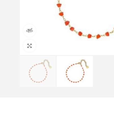
Visualizza il prodotto a 360 gradi
Clicca per ingrandire