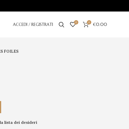
0
0
ACCEDI / REGISTRATI
€
0.00
S FOILES
la lista dei desideri