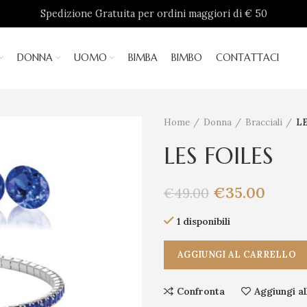
Spedizione Gratuita per ordini maggiori di € 50
DONNA
UOMO
BIMBA
BIMBO
CONTATTACI
Home
Donna
Bracciali
LE
LES FOILES
€
35.00
€
49.00
1 disponibili
AGGIUNGI AL CARRELLO
Confronta
Aggiungi al