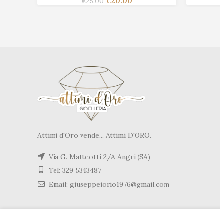
€
20.00
€
25.00
Attimi d'Oro vende... Attimi D'ORO.
Via G. Matteotti 2/A Angri (SA)
Tel: 329 5343487
Email: giuseppeiorio1976@gmail.com