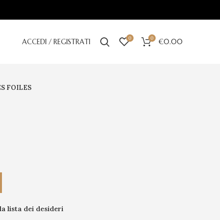
0
0
ACCEDI / REGISTRATI
€
0.00
S FOILES
la lista dei desideri