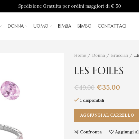
Spedizione Gratuita per ordini maggiori di € 50
DONNA
UOMO
BIMBA
BIMBO
CONTATTACI
Home
Donna
Bracciali
LE
LES FOILES
€
35.00
€
49.00
1 disponibili
AGGIUNGI AL CARRELLO
Confronta
Aggiungi al