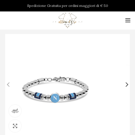
Spedizione Gratuita per ordini maggiori di € 50
Visualizza il prodotto a 360 gradi
Clicca per ingrandire