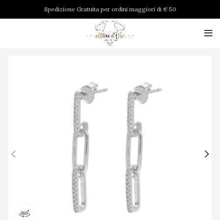
Spedizione Gratuita per ordini maggiori di € 50
Visualizza il prodotto a 360 gradi