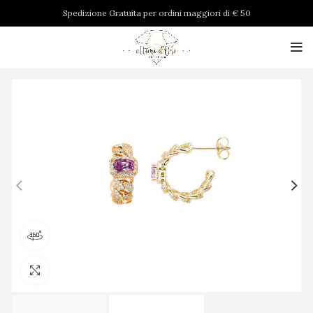
Spedizione Gratuita per ordini maggiori di € 50
Visualizza il prodotto a 360 gradi
Clicca per ingrandire